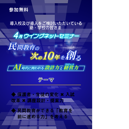
​参加無料
導入校及び導入をご検討いただいている
塾・学校の皆さま
​テーマ
◆ 保護者・生徒の変化 ✖
入試
改革 ✖ 講座設計・提案力
◆ 民間教育ができる「教育を
​ 前に進める力」を考える