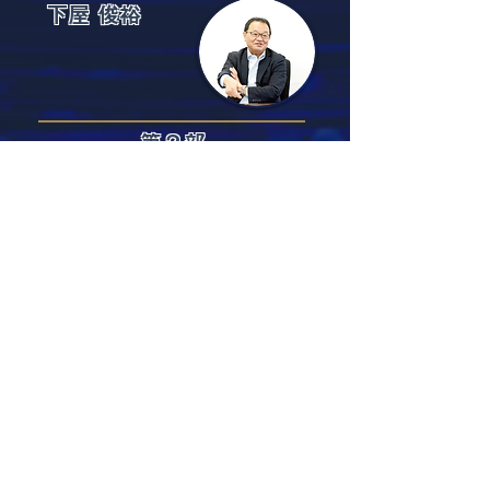
下屋 俊裕
第２部
＆
パネルディスカッション
グループディスカッション
●
最新の入試結果から見る
「読解力」強化の重要性
●
「教育を前に進める」教室運営
第３部
ウイングネットからの
ご提案