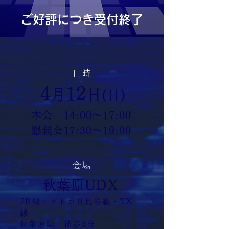
ご好評につき受付終了
日 時
4
12
月
日
(日)
本会 14:00～17:00
懇親会17:30～19:00
​会 場
秋葉原UDX
JR線・メトロ日比谷線・TX
線
秋葉原駅 徒歩3分